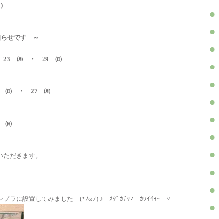
)
知らせです ～
・ 23 ㈪ ・ 29 ㈰
26 ㈰ ・ 27 ㈪
6 ㈰
いただきます。
設置してみました (*ﾉωﾉ) ♪ ﾒﾀﾞｶﾁｬﾝ ｶﾜｲｲﾖ~ ♡