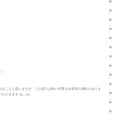
 ♡
あることと思いますが、この辺りは幸い停電も水道管の凍結もありま
だきます m(__)m