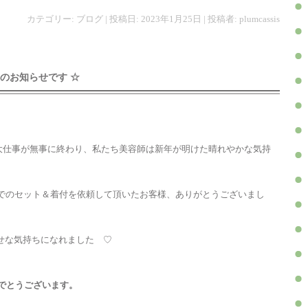
カテゴリー:
ブログ
| 投稿日:
2023年1月25日
|
投稿者:
plumcassis
休みのお知らせです ☆
 の大仕事が無事に終わり、私たち美容師は新年が明けた晴れやかな気持
店でのセット＆着付を依頼して頂いたお客様、ありがとうございまし
せな気持ちになれました ♡
めでとうございます。