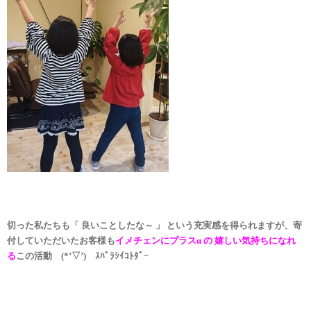
切った私たちも「 良いことしたな～ 」 という充実感を得られますが、寄
付していただいたお客様も
イメチェンにプラスα の 嬉しい気持ちになれ
る
この活動 (*’▽’) ｽﾊﾞﾗｼｲｺﾄﾀﾞ~